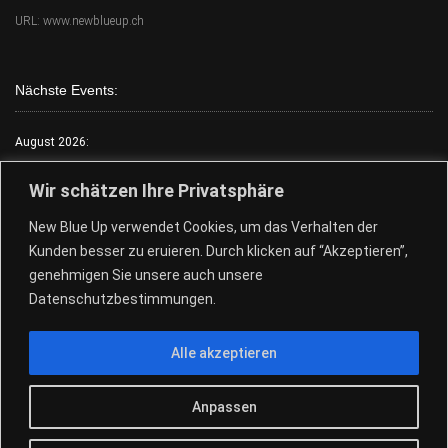
URL: www.newblueup.ch
Nächste Events:
August 2026:
Mo.:
FKK Tag
Wir schätzen Ihre Privatsphäre
Di.:
Lack & Leder
New Blue Up verwendet Cookies, um das Verhalten der
Mi.:
FKK Tag
Kunden besser zu eruieren. Durch klicken auf “Akzeptieren”,
Do.:
Free Choose Tag
genehmigen Sie unsere auch unsere
Fr.:
FKK Tag
Datenschutzbestimmungen.
Sa.:
Free Choose Tag
Alle akzeptieren
So.:
Free Choose Tag
28.+29.08.Pool Party
Anpassen
© 2026
New Blue Up - Sauna Club
|
Design by