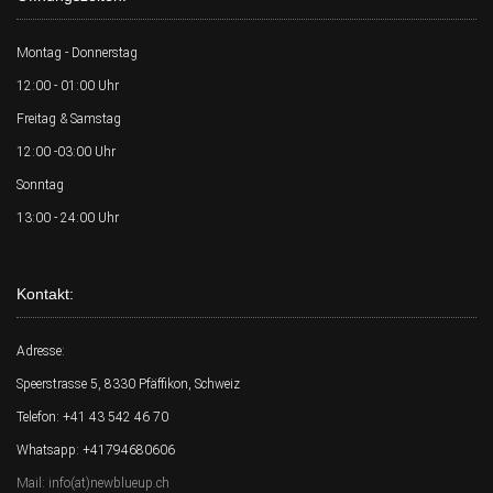
Montag - Donnerstag
12:00 - 01:00 Uhr
Freitag & Samstag
12:00 -03:00 Uhr
Sonntag
13:00 - 24:00 Uhr
Kontakt:
Adresse:
Speerstrasse 5, 8330 Pfäffikon, Schweiz
Telefon: +41 43 542 46 70
Whatsapp: +41794680606
Mail: info(at)newblueup.ch