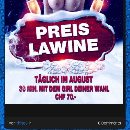
von
thisov
in
0 Comments