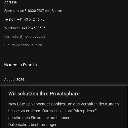
Adresse:
Speerstrasse 5, 8330 Pfäffikon, Schweiz
Telefon: +41 43 542 46 70
Whatsapp: +41794680606
Mail: info(at)newblueup.ch
URL: www.newblueup.ch
Nächste Events:
August 2026:
Mo.:
FKK Tag
Wir schätzen Ihre Privatsphäre
Di.:
Lack & Leder
New Blue Up verwendet Cookies, um das Verhalten der Kunden
Mi.:
FKK Tag
besser zu eruieren. Durch klicken auf “Akzeptieren”,
Do.:
Free Choose Tag
genehmigen Sie unsere auch unsere
Fr.:
FKK Tag
Datenschutzbestimmungen.