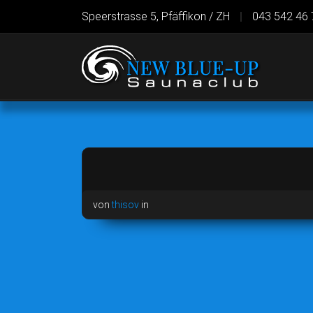
Speerstrasse 5, Pfäffikon / ZH
|
043 542 46 
von
thisov
in