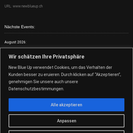
URL: www.newblueup.ch
Nächste Events:
August 2026:
Mo.:
FKK Tag
Wir schätzen Ihre Privatsphäre
Di.:
Lack & Leder
New Blue Up verwendet Cookies, um das Verhalten der
Mi.:
FKK Tag
Kunden besser zu eruieren. Durch klicken auf “Akzeptieren”,
Do.:
Free Choose Tag
genehmigen Sie unsere auch unsere
Fr.:
FKK Tag
Datenschutzbestimmungen.
Sa.:
Free Choose Tag
Alle akzeptieren
So.:
Free Choose Tag
28.+29.08.Pool Party
Anpassen
© 2026
New Blue Up - Sauna Club
|
Design by