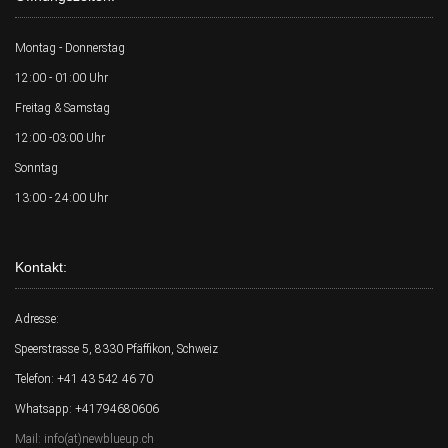
Montag - Donnerstag
12:00 - 01:00 Uhr
Freitag & Samstag
12:00 -03:00 Uhr
Sonntag
13:00 - 24:00 Uhr
Kontakt:
Adresse:
Speerstrasse 5, 8330 Pfäffikon, Schweiz
Telefon: +41 43 542 46 70
Whatsapp: +41794680606
Mail: info(at)newblueup.ch