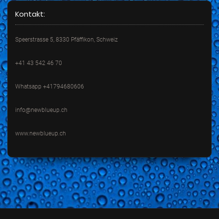
Kontakt:
Speerstrasse 5, 8330 Pfäffikon, Schweiz
+41 43 542 46 70
Whatsapp +41794680606
info@newblueup.ch
www.newblueup.ch