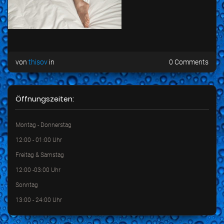
von
thisov
in
0 Comments
Öffnungszeiten:
Montag - Donnerstag
12:00 - 01:00 Uhr
Freitag & Samstag
12:00 -03:00 Uhr
Sonntag
13:00 - 24:00 Uhr