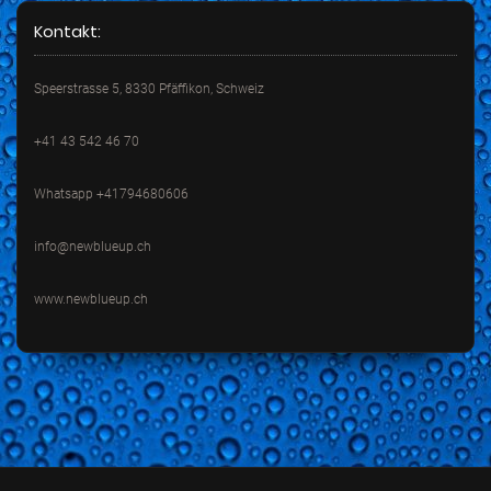
Kontakt:
Speerstrasse 5, 8330 Pfäffikon, Schweiz
+41 43 542 46 70
Whatsapp +41794680606
info@newblueup.ch
www.newblueup.ch