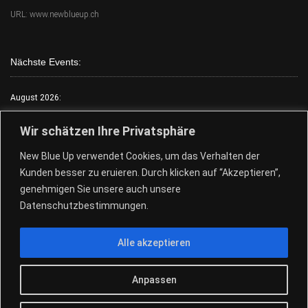
URL: www.newblueup.ch
Nächste Events:
August 2026:
Mo.:
FKK Tag
Wir schätzen Ihre Privatsphäre
Di.:
Lack & Leder
New Blue Up verwendet Cookies, um das Verhalten der
Mi.:
FKK Tag
Kunden besser zu eruieren. Durch klicken auf “Akzeptieren”,
Do.:
Free Choose Tag
genehmigen Sie unsere auch unsere
Fr.:
FKK Tag
Datenschutzbestimmungen.
Sa.:
Free Choose Tag
Alle akzeptieren
So.:
Free Choose Tag
28.+29.08.Pool Party
Anpassen
© 2026
New Blue Up - Sauna Club
|
Design by