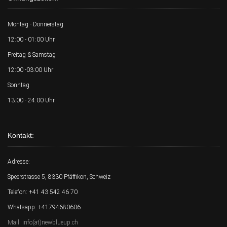
Montag - Donnerstag
12:00 - 01:00 Uhr
Freitag & Samstag
12:00 -03:00 Uhr
Sonntag
13:00 - 24:00 Uhr
Kontakt:
Adresse:
Speerstrasse 5, 8330 Pfäffikon, Schweiz
Telefon: +41 43 542 46 70
Whatsapp: +41794680606
Mail: info(at)newblueup.ch