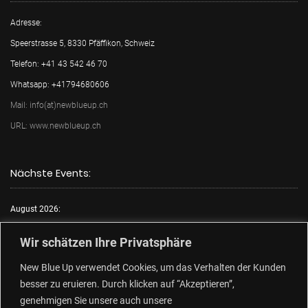
Adresse:
Speerstrasse 5, 8330 Pfäffikon, Schweiz
Telefon: +41 43 542 46 70
Whatsapp: +41794680606
Mail: info(at)newblueup.ch
URL: www.newblueup.ch
Nächste Events:
August 2026:
Mo.:
FKK Tag
Wir schätzen Ihre Privatsphäre
Di.:
Lack & Leder
New Blue Up verwendet Cookies, um das Verhalten der Kunden
Mi.:
FKK Tag
besser zu eruieren. Durch klicken auf “Akzeptieren”,
Do.:
Free Choose Tag
genehmigen Sie unsere auch unsere