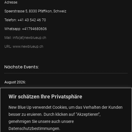
Adresse:
Speerstrasse 5, 8330 Pfäffikon, Schweiz
Telefon: +41 43 542 46 70
Whatsapp: +41794680606
Mail: info(at)newblueup.ch
URL: www.newblueup.ch
Nächste Events:
August 2026:
Mo.:
FKK Tag
Wir schätzen Ihre Privatsphäre
Di.:
Lack & Leder
New Blue Up verwendet Cookies, um das Verhalten der Kunden
Mi.:
FKK Tag
besser zu eruieren. Durch klicken auf “Akzeptieren”,
Do.:
Free Choose Tag
genehmigen Sie unsere auch unsere
Fr.:
FKK Tag
Datenschutzbestimmungen.