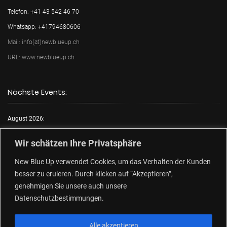
Telefon: +41 43 542 46 70
Whatsapp: +41794680606
Mail: info(at)newblueup.ch
URL: www.newblueup.ch
Nächste Events:
August 2026:
Mo.:
FKK Tag
Wir schätzen Ihre Privatsphäre
Di.:
Lack & Leder
New Blue Up verwendet Cookies, um das Verhalten der Kunden
Mi.:
FKK Tag
besser zu eruieren. Durch klicken auf “Akzeptieren”,
Do.:
Free Choose Tag
genehmigen Sie unsere auch unsere
Fr.:
FKK Tag
Datenschutzbestimmungen.
Sa.:
Free Choose Tag
Alle akzeptieren
So.:
Free Choose Tag