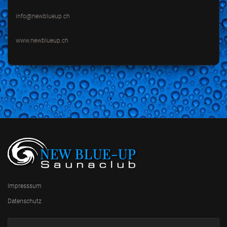
info@newblueup.ch
www.newblueup.ch
Impresssum
Datenschutz