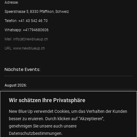
Adresse:
Speerstrasse 5, 8330 Pfäffikon, Schweiz
Telefon: +41 43 542 46 70
Whatsapp: +41794680606
Mail: info(at)newblueup.ch
URL: www.newblueup.ch
Nächste Events:
August 2026:
Mo.:
FKK Tag
Wir schätzen Ihre Privatsphäre
Di.:
Lack & Leder
New Blue Up verwendet Cookies, um das Verhalten der Kunden
Mi.:
FKK Tag
besser zu eruieren. Durch klicken auf “Akzeptieren”,
Do.:
Free Choose Tag
genehmigen Sie unsere auch unsere
Fr.:
FKK Tag
Datenschutzbestimmungen.