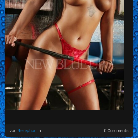
von
Rezeption
in
0 Comments