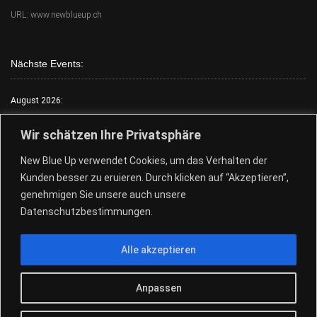
URL: www.newblueup.ch
Nächste Events:
August 2026:
Mo.:
FKK Tag
Wir schätzen Ihre Privatsphäre
Di.:
Lack & Leder
New Blue Up verwendet Cookies, um das Verhalten der
Mi.:
FKK Tag
Kunden besser zu eruieren. Durch klicken auf “Akzeptieren”,
Do.:
Free Choose Tag
genehmigen Sie unsere auch unsere
Fr.:
FKK Tag
Datenschutzbestimmungen.
Sa.:
Free Choose Tag
Alle akzeptieren
So.:
Free Choose Tag
28.+29.08.Pool Party
Anpassen
© 2026
New Blue Up - Sauna Club
|
Design by