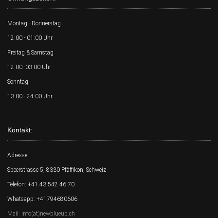
Montag - Donnerstag
12:00 - 01:00 Uhr
Freitag & Samstag
12:00 -03:00 Uhr
Sonntag
13:00 - 24:00 Uhr
Kontakt:
Adresse:
Speerstrasse 5, 8330 Pfäffikon, Schweiz
Telefon: +41 43 542 46 70
Whatsapp: +41794680606
Mail: info(at)newblueup.ch