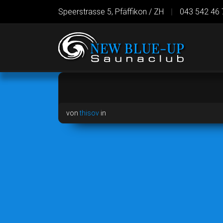
Speerstrasse 5, Pfäffikon / ZH
|
043 542 46 
von
thisov
in