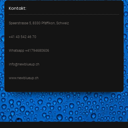
Kontakt:
Speerstrasse 5, 8330 Pfäffikon, Schweiz
+41 43 542 46 70
Whatsapp +41794680606
info@newblueup.ch
www.newblueup.ch