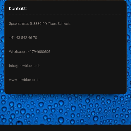
Kontakt:
Speerstrasse 5, 8330 Pfäffikon, Schweiz
+41 43 542 46 70
Whatsapp +41794680606
info@newblueup.ch
www.newblueup.ch