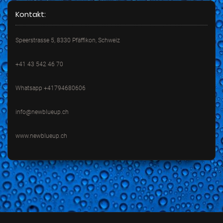
Kontakt:
Speerstrasse 5, 8330 Pfäffikon, Schweiz
+41 43 542 46 70
Whatsapp +41794680606
info@newblueup.ch
www.newblueup.ch