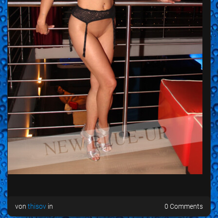
von
thisov
in
0 Comments