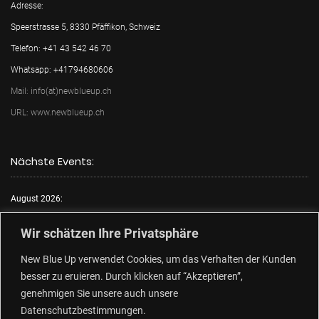
Adresse:
Speerstrasse 5, 8330 Pfäffikon, Schweiz
Telefon: +41 43 542 46 70
Whatsapp: +41794680606
Mail: info(at)newblueup.ch
URL: www.newblueup.ch
Nächste Events:
August 2026:
Mo.:
FKK Tag
Wir schätzen Ihre Privatsphäre
Di.:
Lack & Leder
New Blue Up verwendet Cookies, um das Verhalten der Kunden
Mi.:
FKK Tag
besser zu eruieren. Durch klicken auf “Akzeptieren”,
Do.:
Free Choose Tag
genehmigen Sie unsere auch unsere
Fr.:
FKK Tag
Datenschutzbestimmungen.