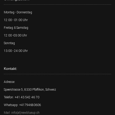
Montag - Donnerstag
12:00 - 01:00 Uhr
Freitag & Samstag
12:00 -03:00 Uhr
Sonntag
13:00 - 24:00 Uhr
Kontakt:
Adresse:
Speerstrasse 5, 8330 Pfäffikon, Schweiz
Telefon: +41 43 542 46 70
Whatsapp: +41794680606
Mail: info(at)newblueup.ch