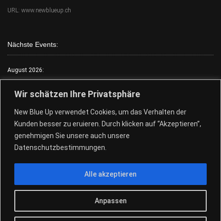
URL: www.newblueup.ch
Nächste Events:
August 2026:
Mo.:
FKK Tag
Wir schätzen Ihre Privatsphäre
Di.:
Lack & Leder
New Blue Up verwendet Cookies, um das Verhalten der
Mi.:
FKK Tag
Kunden besser zu eruieren. Durch klicken auf “Akzeptieren”,
Do.:
Free Choose Tag
genehmigen Sie unsere auch unsere
Fr.:
FKK Tag
Datenschutzbestimmungen.
Sa.:
Free Choose Tag
Alle akzeptieren
So.:
Free Choose Tag
28.+29.08.Pool Party
Anpassen
© 2026
New Blue Up - Sauna Club
|
Design by