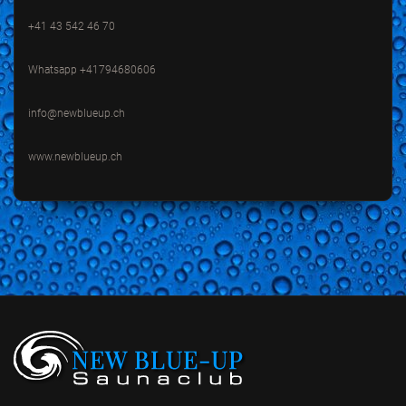
+41 43 542 46 70
Whatsapp +41794680606
info@newblueup.ch
www.newblueup.ch