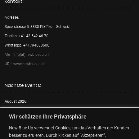
Kontakt:
Adresse:
Speerstrasse 5, 8330 Pfäffikon, Schweiz
Telefon: +41 43 542 46 70
Whatsapp: +41794680606
Mail: info(at)newblueup.ch
URL: www.newblueup.ch
Nächste Events:
August 2026:
Mo.:
FKK Tag
Wir schätzen Ihre Privatsphäre
Di.:
Lack & Leder
New Blue Up verwendet Cookies, um das Verhalten der Kunden
Mi.:
FKK Tag
besser zu eruieren. Durch klicken auf “Akzeptieren”,
Do.:
Free Choose Tag