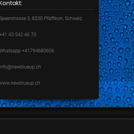
Kontakt:
Speerstrasse 5, 8330 Pfäffikon, Schweiz
+41 43 542 46 70
Whatsapp +41794680606
info@newblueup.ch
www.newblueup.ch