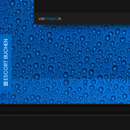
von
thisov
in
ESCORT BUCHEN