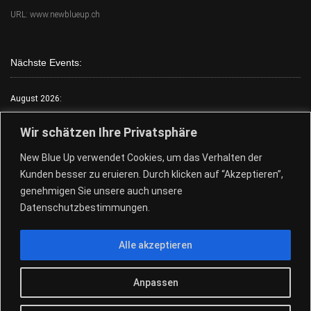
URL: www.newblueup.ch
Nächste Events:
August 2026:
Mo.:
FKK Tag
Wir schätzen Ihre Privatsphäre
Di.:
Lack & Leder
New Blue Up verwendet Cookies, um das Verhalten der
Mi.:
FKK Tag
Kunden besser zu eruieren. Durch klicken auf “Akzeptieren”,
Do.:
Free Choose Tag
genehmigen Sie unsere auch unsere
Fr.:
FKK Tag
Datenschutzbestimmungen.
Sa.:
Free Choose Tag
Alle akzeptieren
So.:
Free Choose Tag
28.+29.08.Pool Party
Anpassen
© 2026
New Blue Up - Sauna Club
|
Design by