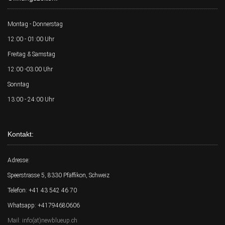
Montag - Donnerstag
12:00 - 01:00 Uhr
Freitag & Samstag
12:00 -03:00 Uhr
Sonntag
13:00 - 24:00 Uhr
Kontakt:
Adresse:
Speerstrasse 5, 8330 Pfäffikon, Schweiz
Telefon: +41 43 542 46 70
Whatsapp: +41794680606
Mail: info(at)newblueup.ch