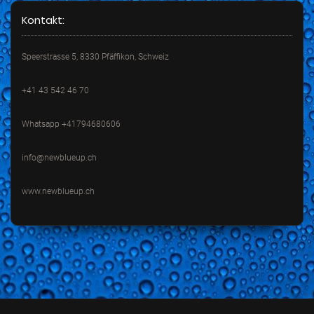
Kontakt:
Speerstrasse 5, 8330 Pfäffikon, Schweiz
+41 43 542 46 70
Whatsapp +41794680606
info@newblueup.ch
www.newblueup.ch