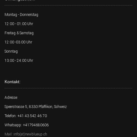
Montag - Donnerstag
12:00 - 01:00 Uhr
Freitag & Samstag
12:00 -03:00 Uhr
Sonntag
13:00 - 24:00 Uhr
Kontakt:
Adresse:
Speerstrasse 5, 8330 Pfäffikon, Schweiz
Telefon: +41 43 542 46 70
Whatsapp: +41794680606
Mail: info(at)newblueup.ch