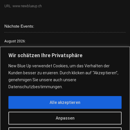
URL: www.newblueup.ch
Nächste Events:
August 2026:
Mo.:
FKK Tag
Wir schätzen Ihre Privatsphäre
Di.:
Lack & Leder
New Blue Up verwendet Cookies, um das Verhalten der
Mi.:
FKK Tag
Kunden besser zu eruieren. Durch klicken auf “Akzeptieren”,
Do.:
Free Choose Tag
genehmigen Sie unsere auch unsere
Fr.:
FKK Tag
Datenschutzbestimmungen.
Sa.:
Free Choose Tag
Alle akzeptieren
So.:
Free Choose Tag
28.+29.08.Pool Party
Anpassen
© 2026
New Blue Up - Sauna Club
|
Design by