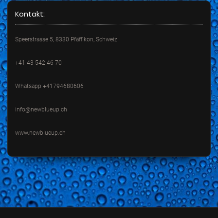
Kontakt:
Speerstrasse 5, 8330 Pfäffikon, Schweiz
+41 43 542 46 70
Whatsapp +41794680606
info@newblueup.ch
www.newblueup.ch