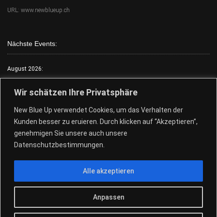
URL: www.newblueup.ch
Nächste Events:
August 2026:
Mo.:
FKK Tag
Wir schätzen Ihre Privatsphäre
Di.:
Lack & Leder
New Blue Up verwendet Cookies, um das Verhalten der
Mi.:
FKK Tag
Kunden besser zu eruieren. Durch klicken auf “Akzeptieren”,
Do.:
Free Choose Tag
genehmigen Sie unsere auch unsere
Fr.:
FKK Tag
Datenschutzbestimmungen.
Sa.:
Free Choose Tag
Alle akzeptieren
So.:
Free Choose Tag
28.+29.08.Pool Party
Anpassen
© 2026
New Blue Up - Sauna Club
|
Design by