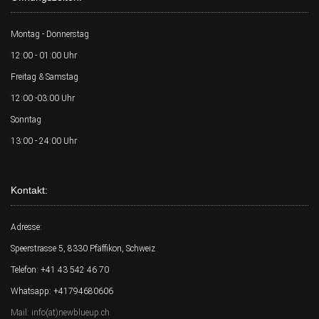
Montag - Donnerstag
12:00 - 01:00 Uhr
Freitag & Samstag
12:00 -03:00 Uhr
Sonntag
13:00 - 24:00 Uhr
Kontakt:
Adresse:
Speerstrasse 5, 8330 Pfäffikon, Schweiz
Telefon: +41 43 542 46 70
Whatsapp: +41794680606
Mail: info(at)newblueup.ch