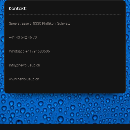
Kontakt:
Speerstrasse 5, 8330 Pfäffikon, Schweiz
+41 43 542 46 70
Whatsapp +41794680606
info@newblueup.ch
www.newblueup.ch